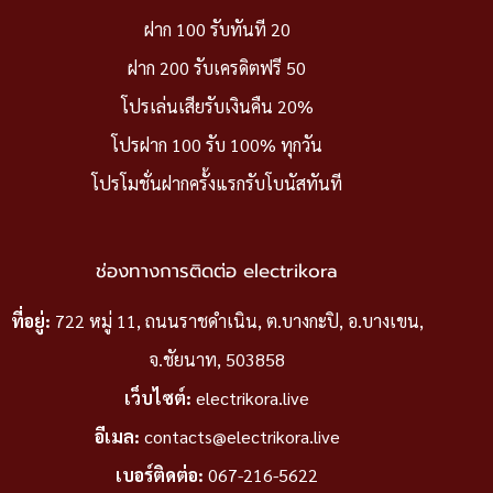
ฝาก 100 รับทันที 20
ฝาก 200 รับเครดิตฟรี 50
โปรเล่นเสียรับเงินคืน 20%
โปรฝาก 100 รับ 100% ทุกวัน
โปรโมชั่นฝากครั้งแรกรับโบนัสทันที
ช่องทางการติดต่อ electrikora
ที่อยู่:
722 หมู่ 11, ถนนราชดำเนิน, ต.บางกะปิ, อ.บางเขน,
จ.ชัยนาท, 503858
เว็บไซต์:
electrikora.live
อีเมล:
contacts@electrikora.live
เบอร์ติดต่อ:
067-216-5622