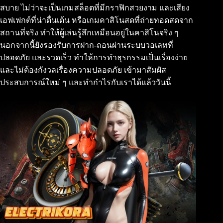
สบาย ไม่ว่าจะเป็นเกมสล็อตที่มีกราฟิกสวยงาม และเสียง
เอฟเฟกต์ที่น่าตื่นเต้น หรือเกมคาสิโนสดที่ถ่ายทอดสดจาก
สถานที่จริง ทำให้ผู้เล่นรู้สึกเหมือนอยู่ในคาสิโนจริง ๆ
นอกจากนี้ยังรองรับการฝาก-ถอนผ่านระบบวอเลทที่
ปลอดภัย และรวดเร็ว ทำให้การทำธุรกรรมเป็นเรื่องง่าย
และไม่ต้องกังวลเรื่องความปลอดภัย เข้ามาสัมผัส
ประสบการณ์ใหม่ ๆ และทำกำไรกับเราได้แล้ววันนี้