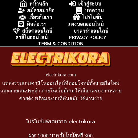
หน้าหลัก
เข้าสู่ระบบ
สมัครสมาชิก
บทความ
เกี่ยวกับเรา
โปรโมชั่น
ติดต่อเรา
แทงบอลออนไลน์
สล็อตออนไลน์
บาคาร่าออนไลน์
คาสิโนออนไลน์
PRIVACY POLICY
TERM & CONDITION
electrikora.com
แหล่งรวมเกมคาสิโนออนไลน์ที่ตอบโจทย์ทั้งสายมือใหม่
และสายเล่นประจำ ภายในเว็บมีเกมให้เลือกครบจากหลาย
ค่ายดัง พร้อมระบบที่ทันสมัย ใช้งานง่าย
โปรโมชั่นพิเศษจาก electrikora
ฝาก 1000 บาท รับโบนัสฟรี 300