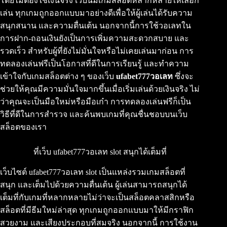
โดยไม่ต้องใช้เงินจริง เว็บนี้มีเกมสล็อตหลากหลายให้เลือก
เล่น ทุกเกมถูกออกแบบมาอย่างดีเพื่อให้ผู้เล่นได้รับความ
สนุกสนาน และความตื่นเต้น นอกจากนี้การใช้วอเลทใน
การฝาก-ถอนเงินยังเป็นการเพิ่มความสะดวกสบาย และ
รวดเร็ว สำหรับผู้ที่ยังไม่มั่นใจหรือไม่เคยเล่นมาก่อน การ
ทดลองเล่นฟรีเป็นโอกาสที่ดีในการเรียนรู้ และทำความ
เข้าใจกับเกมสล็อตต่าง ๆ ของเว็บ
ufabet777วอเลท
ซึ่งจะ
ช่วยให้คุณมีความมั่นใจมากขึ้นเมื่อเริ่มเล่นด้วยเงินจริง ไม่
ว่าคุณจะเป็นมือใหม่หรือมือเก๋า การทดลองเล่นฟรีก็เป็น
วิธีที่ดีในการสำรวจ และค้นพบเกมที่คุณชื่นชอบบนเว็บ
สล็อตของเรา
ที่เว็บ ufabet777วอเลท slot สนุกได้เต็มที่
เว็บไซต์ ufabet777วอเลท slot เป็นแหล่งรวมเกมสล็อตที่
สนุก และเต็มไปด้วยความตื่นเต้น ผู้เล่นสามารถสนุกได้
เต็มที่กับเกมที่หลากหลายไม่ว่าจะเป็นสล็อตคลาสสิกหรือ
สล็อตที่มีธีมใหม่ล่าสุด ทุกเกมถูกออกแบบมาให้มีกราฟิก
สวยงาม และเสียงประกอบที่สมจริง นอกจากนี้ การใช้งาน