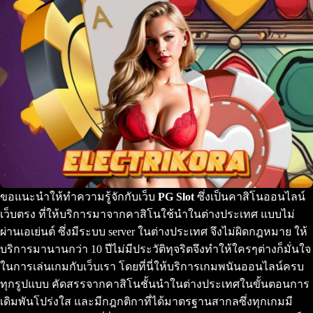
ขอแนะนำให้ทำความรู้จักกับเว็บ
PG Slot
ซึ่งเป็นคาสิโนออนไลน์
เว็บตรง ที่ให้บริการมาจากคาสิโนใช้นำในต่างประเทศ แบบไม่
ผ่านเอเย่นต์ ซึ่งมีระบบ server ในต่างประเทศ จึงไม่ผิดกฎหมาย ให้
บริการมานานกว่า 10 ปีไม่มีประวัติทุจริตจึงทำให้ใครๆต่างก็มั่นใจ
ในการเล่นเกมกับเว็บเรา โดยที่นี่ให้บริการเกมพนันออนไลน์ครบ
ทุกรูปแบบ คัดสรรจากคาสิโนชั้นนำในต่างประเทศในขั้นตอนการ
เดิมพันโปร่งใส และมีกฎกติกาที่ได้มาตรฐานสากลซึ่งทุกเกมมี