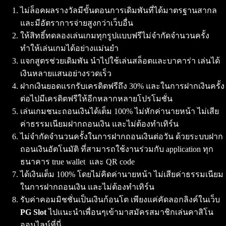
ไม่ล็อคผลรางวัลมีขั้นตอนการเดิมพันที่ได้มาตรฐานสากล
และมีอัตราการจ่ายสูงกว่าเว็บอื่น
ให้สิทธิ์ทดลองเล่นเกมทุกรูปแบบฟรีไม่จำกัดจำนวนครั้ง
ทำให้เล่นเกมได้อย่างแม่นยำ
แจกสูตรช่วยเดิมพัน นำไปใช้เล่นสล็อตและบาคาร่า เล่นได้
เงินหลายแสนอย่างรวดเร็ว
ฝากเงินยอดแรกรับเครดิตฟรีถึง 30% และในการฝากเงินครั้ง
ต่อไปมีเครดิตฟรีให้อีกหลากหลายโปรโมชั่น
เล่นเกมชนะถอนเงินได้เต็ม 100% ไม่หักค่านายหน้า ไม่เสีย
ค่าธรรมเนียมฝากถอนเงิน และไม่ต้องทำเทิร์น
ไม่จำกัดจำนวนครั้งในการฝากถอนเงินต่อวัน ด้วยระบบฝาก
ถอนเงินอัตโนมัติ ที่สามารถใช้งานร่วมกับ application ทุก
ธนาคาร true wallet และ QR code
ได้เงินเต็ม 100% โดยไม่คิดค่านายหน้า ไม่เสียค่าธรรมเนียม
ในการฝากถอนเงิน และไม่ต้องทำเทิร์น
รับค่าคอมมิชชั่นเป็นเงินก้อนโต เพียงแค่คัดลอกลิงค์ในเว็บ
PG Slot
ไปแนะนำเพื่อนๆเข้ามาสมัครสมาชิกเล่นคาสิโน
ออนไลน์ที่นี่