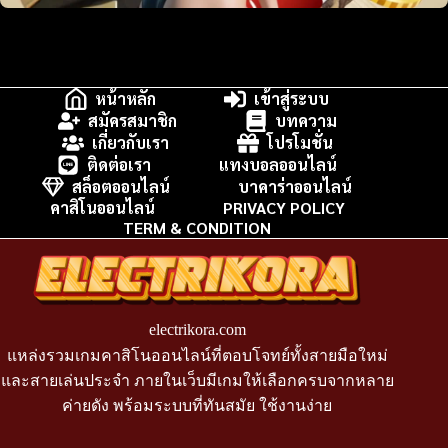
หน้าหลัก
เข้าสู่ระบบ
สมัครสมาชิก
บทความ
เกี่ยวกับเรา
โปรโมชั่น
ติดต่อเรา
แทงบอลออนไลน์
สล็อตออนไลน์
บาคาร่าออนไลน์
คาสิโนออนไลน์
PRIVACY POLICY
TERM & CONDITION
electrikora.com
แหล่งรวมเกมคาสิโนออนไลน์ที่ตอบโจทย์ทั้งสายมือใหม่
และสายเล่นประจำ ภายในเว็บมีเกมให้เลือกครบจากหลาย
ค่ายดัง พร้อมระบบที่ทันสมัย ใช้งานง่าย