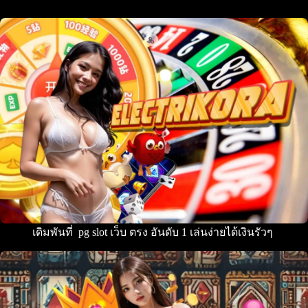
เดิมพันที่ pg slot เว็บ ตรง อันดับ 1 เล่นง่ายได้เงินรัวๆ