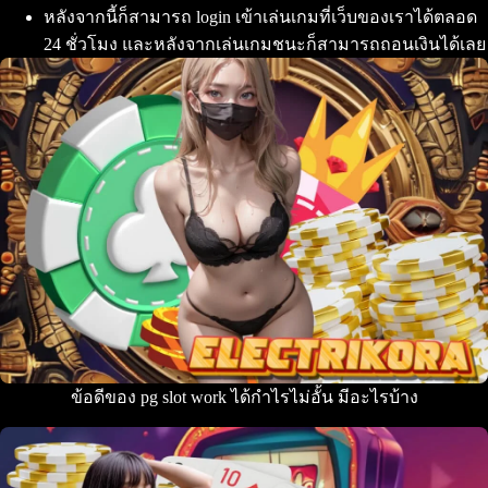
หลังจากนี้ก็สามารถ login เข้าเล่นเกมที่เว็บของเราได้ตลอด
24 ชั่วโมง และหลังจากเล่นเกมชนะก็สามารถถอนเงินได้เลย
ข้อดีของ pg slot work ได้กำไรไม่อั้น มีอะไรบ้าง