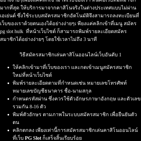
มากที่สุด ให้บริการมาจากคาสิโนจริงในต่างประเทศแบบไม่ผ่าน
เอเย่นต์ ซึ่งใช้ระบบสมัครสมาชิกอัตโนมัติจึงสามารถลงทะเบียนที่
เว็บของเราด้วยตนเองได้อย่างง่ายๆเ พียงแค่คลิกเข้าที่เมนู สมัคร
pg slot hulk ที่หน้าเว็บไซต์ ก็สามารถพิมพ์รายละเอียดสมัคร
สมาชิกได้อย่างง่ายๆ โดยใช้เวลาไม่ถึง 3 นาที
วิธีสมัครสมาชิกเล่นคาสิโนออนไลน์เว็บอันดับ 1
ให้คลิกเข้ามาที่เว็บของเรา และกดเข้าเมนูสมัครสมาชิก
ใหม่ที่หน้าเว็บไซต์
พิมพ์รายละเอียดตามที่กำหนดเช่น หมายเลขโทรศัพท์
หมายเลขบัญชีธนาคาร ชื่อ-นามสกุล
กำหนดรหัสผ่าน ซึ่งควรใช้ตัวอักษรภาษาอังกฤษ และตัวเลข
รวมกัน 8-16 ตัว
พิมพ์ตัวอักษร ตามภาพในระบบสมัครสมาชิก เพื่อยืนยันตัว
ตน
คลิกตกลง เพียงเท่านี้การสมัครสมาชิกเล่นคาสิโนออนไลน์
ที่เว็บ
PG Slot
ก็เสร็จสิ้นเรียบร้อย