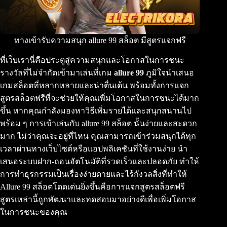
ทางเข้ารับความสนุก allure 99 สล็อต มีสูตรแจกฟรี
ที่เว็บเรานี่คือประตูสู่ความสนุกและโอกาสในการชนะ
รางวัลที่ไม่จำกัดเข้ามาเล่นที่เกม
allure 99
ภูมิใจนำเสนอ
เกมสล็อตที่หลากหลายและน่าตื่นเต้น พร้อมทั้งการแจก
สูตรสล็อตฟรีที่จะช่วยให้คุณเพิ่มโอกาสในการชนะได้มาก
ขึ้น หากคุณกำลังมองหาวิธีเพิ่มรายได้และสนุกสนานไป
พร้อม ๆ การเข้าเล่นกับ allure 99 สล็อต นั้นง่ายและสะดวก
มาก ไม่ว่าคุณจะอยู่ที่ไหน คุณสามารถเข้าร่วมสนุกได้ทุก
เวลาผ่านทางเว็บไซต์หรือแอปพลิเคชันที่ใช้งานง่าย นำ
เสนอระบบฝาก-ถอนอัตโนมัติที่รวดเร็วและปลอดภัย ทำให้
การทำธุรกรรมเป็นเรื่องง่ายดายและไร้กังวลสิ่งที่ทำให้
Allure 99 สล็อตโดดเด่นยิ่งขึ้นคือการแจกสูตรสล็อตฟรี
สูตรเหล่านี้ถูกพัฒนาและทดสอบมาอย่างดีเพื่อเพิ่มโอกาส
ในการชนะของคุณ