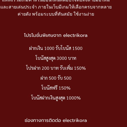
และสายเล่นประจำ ภายในเว็บมีเกมให้เลือกครบจากหลาย
ค่ายดัง พร้อมระบบที่ทันสมัย ใช้งานง่าย
โปรโมชั่นพิเศษจาก electrikora
ฝากเงิน 1000 รับโบนัส 1500
โบนัสสูงสุด 3000 บาท
โปรฝาก 200 บาท รับเพิ่ม 150%
ฝาก 500 รับ 500
โบนัสฟรี 150%
โบนัสฝากเงินสูงสุด 1000%
ช่องทางการติดต่อ electrikora