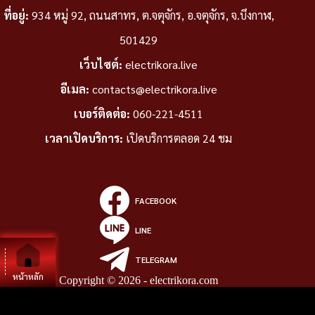
ที่อยู่:
934 หมู่ 92, ถนนสาทร, ต.จตุจักร, อ.จตุจักร, จ.บึงกาฬ,
501429
เว็บไซต์:
electrikora.live
อีเมล:
contacts@electrikora.live
เบอร์ติดต่อ:
060-221-4511
เวลาเปิดบริการ:
เปิดบริการตลอด 24 ชม
FACEBOOK
LINE
TELEGRAM
หน้าหลัก
Copyright © 2026 - electrikora.com