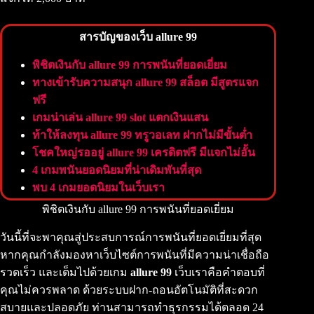
สารบัญของเว็บ allure 99
พิชิตเงินกับ allure 99 การพนันที่ยอดเยี่ยม
ทางเข้ารับความสนุก allure 99 สล็อต มีสูตรแจก
ฟรี
เกมน่าเล่น allure 99 slot แตกเงินแสน
ท้าให้ลงทุน allure 99 ทรูวอเลท ฝากไม่มีขั้นต่ำ
โชคใหญ่รออยู่ allure 99 เครดิตฟรี มีแจกไม่อั้น
4 เกมพนันยอดนิยมที่น่าเดิมพันที่สุด
พบ 4 เกมยอดนิยมในเว็บเรา
พิชิตเงินกับ allure 99 การพนันที่ยอดเยี่ยม
วันนี้ที่จะพาคุณสู่ประสบการณ์การพนันที่ยอดเยี่ยมที่สุด
หากคุณกำลังมองหาเว็บไซต์การพนันที่มีความน่าเชื่อถือ
รวดเร็ว และเต็มไปด้วยเกม
allure 99
เว็บเราคือคำตอบที่
คุณไม่ควรพลาด ด้วยระบบฝาก-ถอนอัตโนมัติที่สะดวก
สบายและปลอดภัย ท่านสามารถทำธุรกรรมได้ตลอด 24